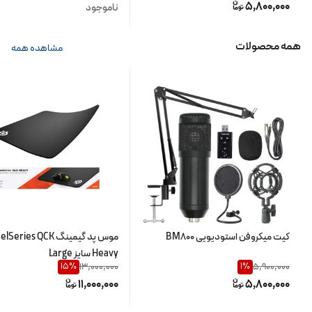
5,800,000
ناموجود
همه محصولات
مشاهده همه
کیت میکروفن استودیویی BM800
موس پد گیمینگ Series QCK
Heavy سایز Large
13,000,000
5,900,000
15
%
1
%
11,000,000
5,800,000