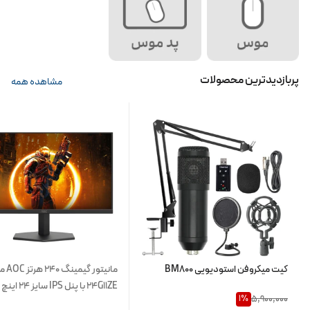
پربازدیدترین محصولات
مشاهده همه
کیت میکروفن استودیویی BM800
مانیتور گیم
24G11ZE با پنل IPS سایز 24 اینچ
5,900,000
1
%