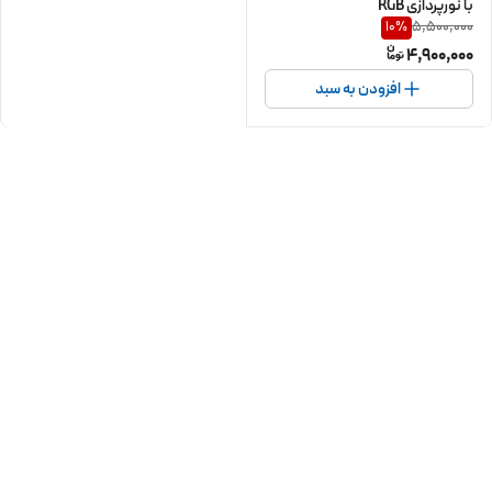
با نورپردازی RGB
5,500,000
10
%
4,900,000
افزودن به سبد