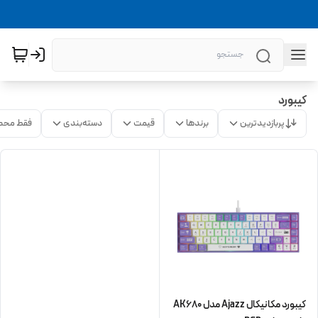
کیبورد
پربازدیدترین
برندها
قیمت
دسته‌بندی
فقط محص
کیبورد مکانیکال Ajazz مدل AK680