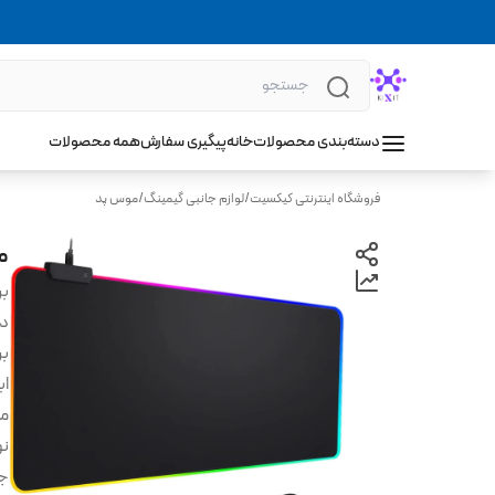
دسته‌بندی محصولات
خانه
پیگیری سفارش
همه محصولات
فروشگاه اینترنتی کیکسیت
/
لوازم جانبی گیمینگ
/
موس پد
موس 
بر
دس
بر
اب
م
نو
جن