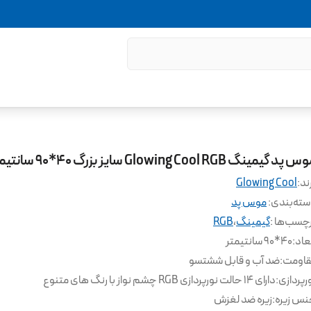
پد گیمینگ Glowing Cool RGB سایز بزرگ 40*90 سانتیمتر
ند:
Glowing Cool
ته‌بندی
:
موس پد
چسب‌ها :
گیمینگ
،
RGB
عاد
:
40*90 سانتیمتر
قاومت
:
ضد آب و قابل ششتسو
رپردازی
:
دارای 14 حالت نورپردازی RGB چشم نواز با رنگ های متنوع
س زیره
:
زیره ضد لغزش