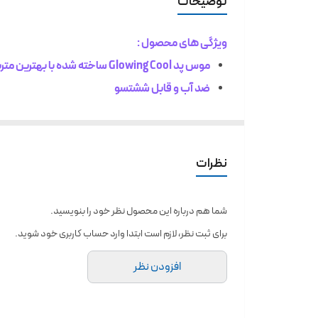
توضیحات
جنس رویه
ویژگی های محصول :
نوع اتصال
موس پد Glowing Cool ساخته شده با بهترین متریال
ضد آب و قابل ششتسو
دارای 14 حالت نورپردازی RGB چشم نواز با رنگ های متنوع
زیره ضد لغزش
رویه میکروفیبر بهینه شده برای سرعت و کنترل
نظرات
اتصال از طریق کابل USB
ابعاد = 40*90 سانتیمتر
شما هم درباره این محصول نظر خود را بنویسید.
برای ثبت نظر، لازم است ابتدا وارد حساب کاربری خود شوید.
خصوصآ تولید کنندگان محتوا دارد.
افزودن نظر