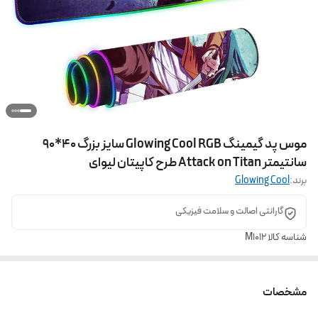
موس پد گیمینگ Glowing Cool RGB سایز بزرگ 40*90
سانتیمتر Attack on Titan طرح کاپیتان لیوای
برند:
Glowing Cool
گارانتی اصالت و سلامت فیزیکی
شناسه کالا
M1012
مشخصات