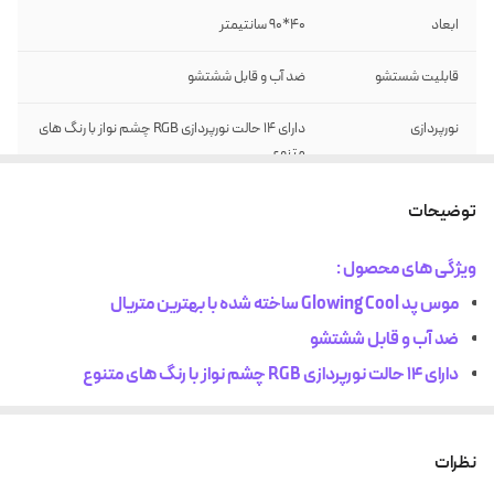
ابعاد
40*90 سانتیمتر
قابلیت شستشو
ضد آب و قابل ششتشو
نورپردازی
دارای 14 حالت نورپردازی RGB چشم نواز با رنگ های
متنوع
جنس زیره
زیره ضد لغزش
توضیحات
جنس رویه
رویه میکروفیبر بهینه شده برای سرعت و کنترل
ویژگی های محصول :
موس پد Glowing Cool ساخته شده با بهترین متریال
نوع اتصال
اتصال از طریق کابل USB
ضد آب و قابل ششتشو
دارای 14 حالت نورپردازی RGB چشم نواز با رنگ های متنوع
زیره ضد لغزش
رویه میکروفیبر بهینه شده برای سرعت و کنترل
نظرات
اتصال از طریق کابل USB