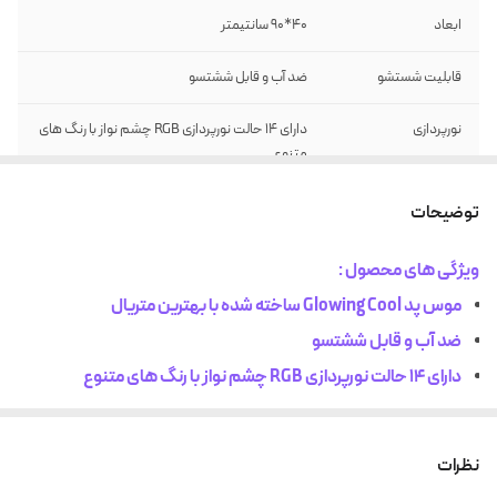
ابعاد
40*90 سانتیمتر
قابلیت شستشو
ضد آب و قابل ششتسو
نورپردازی
دارای 14 حالت نورپردازی RGB چشم نواز با رنگ های
متنوع
جنس زیره
زیره ضد لغزش
توضیحات
جنس رویه
رویه میکروفیبر بهینه شده برای سرعت و کنترل
ویژگی های محصول :
موس پد Glowing Cool ساخته شده با بهترین متریال
نوع اتصال
اتصال از طریق کابل USB
ضد آب و قابل ششتسو
دارای 14 حالت نورپردازی RGB چشم نواز با رنگ های متنوع
زیره ضد لغزش
رویه میکروفیبر بهینه شده برای سرعت و کنترل
نظرات
اتصال از طریق کابل USB