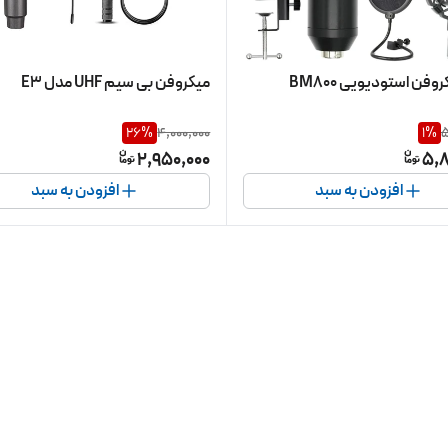
فن استودیویی BM800
میکروفن بی سیم UHF مدل E3
26
%
4,000,000
1
%
5
2,950,000
5,8
افزودن به سبد
افزودن به سبد