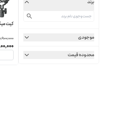
برند
کیت میکرو
موجودی
,900,000
00,000
محدوده قیمت