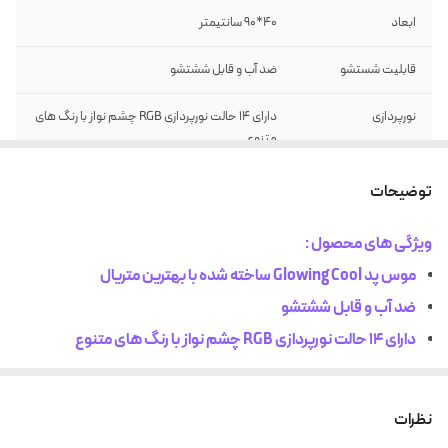
ابعاد
40*90 سانتیمتر
قابلیت شستشو
ضد آب و قابل ششتشو
نورپردازی
دارای 14 حالت نورپردازی RGB چشم نواز با رنگ های
متنوع
جنس زیره
زیره ضد لغزش
توضیحات
جنس رویه
رویه میکروفیبر بهینه شده برای سرعت و کنترل
ویژگی های محصول :
موس پد Glowing Cool ساخته شده با بهترین متریال
نوع اتصال
اتصال از طریق کابل USB
ضد آب و قابل ششتشو
دارای 14 حالت نورپردازی RGB چشم نواز با رنگ های متنوع
زیره ضد لغزش
رویه میکروفیبر بهینه شده برای سرعت و کنترل
نظرات
اتصال از طریق کابل USB