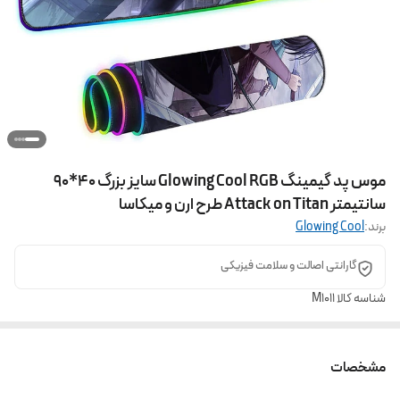
موس پد گیمینگ Glowing Cool RGB سایز بزرگ 40*90
سانتیمتر Attack on Titan طرح ارن و میکاسا
برند:
Glowing Cool
گارانتی اصالت و سلامت فیزیکی
شناسه کالا
M1011
مشخصات