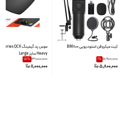
کیت میکروفن استودیویی BM800
موس پد گیمینگ ries QCK
Heavy سایز Large
13,000,000
5,900,000
15
%
1
%
11,000,000
5,800,000