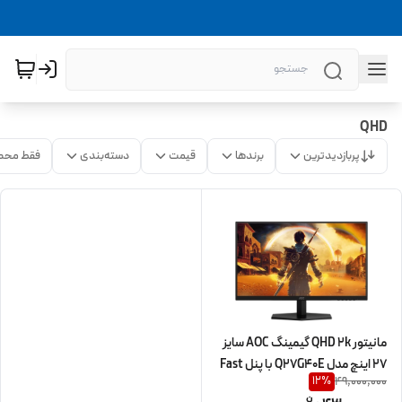
QHD
پربازدیدترین
برندها
قیمت
دسته‌بندی
فقط محص
مانیتور QHD 2k گیمینگ AOC سایز
27 اینچ مدل Q27G40E با پنل Fast
49,000,000
12
%
IPS 180 هرتز